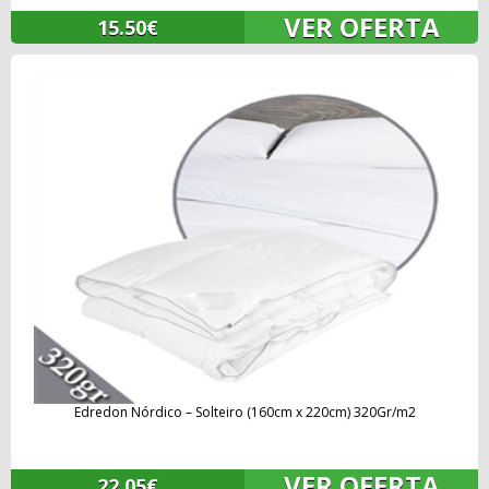
VER OFERTA
15.50€
Edredon Nórdico – Solteiro (160cm x 220cm) 320Gr/m2
VER OFERTA
22.05€