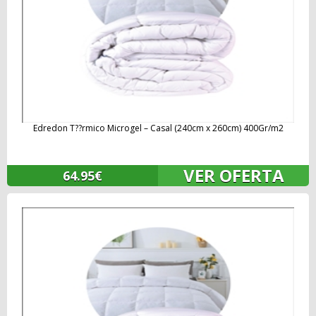
Edredon T??rmico Microgel – Casal (240cm x 260cm) 400Gr/m2
VER OFERTA
64.95€