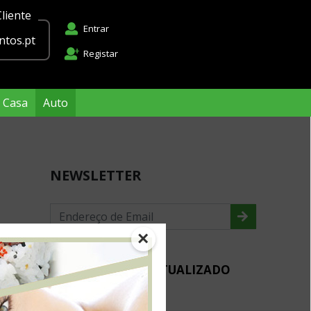
liente
Entrar
tos.pt
Registar
Casa
Auto
NEWSLETTER
×
MANTENHA-SE ACTUALIZADO