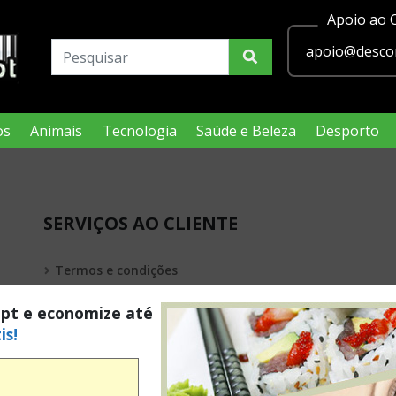
Apoio ao C
apoio@descon
os
Animais
Tecnologia
Saúde e Beleza
Desporto
SERVIÇOS AO CLIENTE
Termos e condições
Política de privacidade
.pt e economize até
is!
Condições Legais Passatempos