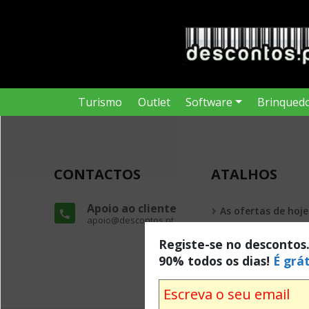
Turismo
Outlet
Software
Brinqued
CONTACTOS
ATALHOS
Apoio ao cliente
As ofertas de hoje
apoio@descontos.pt
Todas as ofertas
Registe-se no descontos
90% todos os dias!
É grát