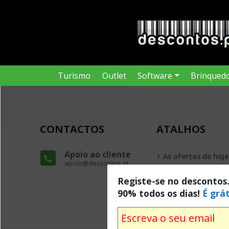
Turismo
Outlet
Software
Brinqued
CONTACTOS
ATALHOS
Apoio ao cliente
As ofertas de hoje
apoio@descontos.pt
Todas as ofertas
Registe-se no descontos
90% todos os dias!
É grát