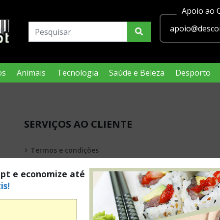
Apoio ao C
apoio@descon
os
Animais
Tecnologia
Saúde e Beleza
Desporto
SERVIÇOS AO CLIENTE
Termos e condições
Política de privacidade
.pt e economize até
is!
Condições Legais Passatempos