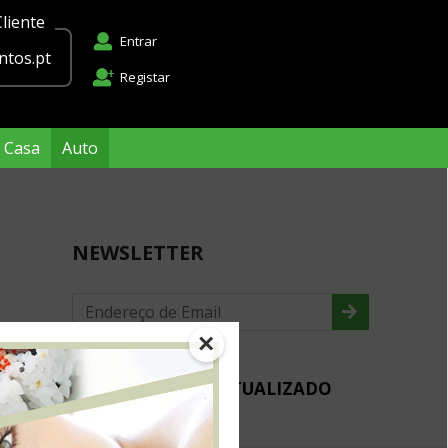
liente
Entrar
tos.pt
Registar
Casa
Auto
NEWSLETTER
×
MANTENHA-SE ACTUALIZADO