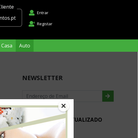
liente
Entrar
tos.pt
Registar
Casa
Auto
NEWSLETTER
×
MANTENHA-SE ACTUALIZADO