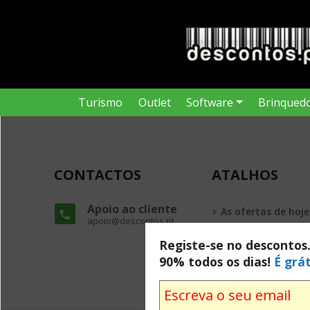
Turismo
Outlet
Software
Brinqued
CONTACTOS
ATALHOS
Apoio ao cliente
As ofertas de hoje
apoio@descontos.pt
Todas as ofertas
Registe-se no descontos
90% todos os dias!
É grát