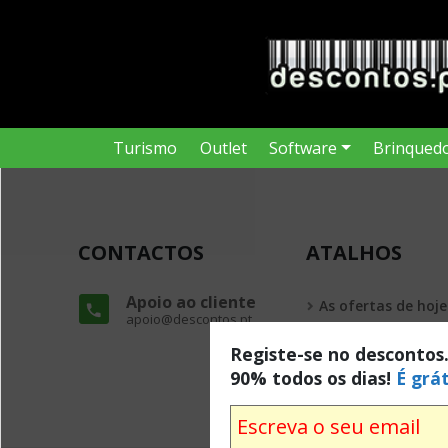
Turismo
Outlet
Software
Brinqued
CONTACTOS
ATALHOS
Apoio ao cliente
As ofertas de hoje
apoio@descontos.pt
Todas as ofertas
Registe-se no descontos
90% todos os dias!
É grát