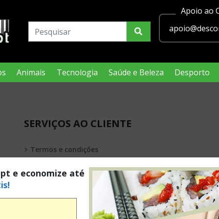
Apoio ao C
apoio@descon
os
Animais
Tecnologia
Saúde e Beleza
Desporto
SERVIÇOS AO CLIENTE
Termos e condições
Política de privacidade
.pt e economize até
is!
Condições Legais Passatempos