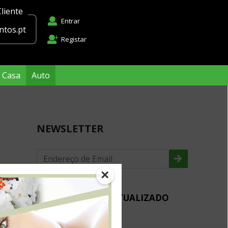
liente
Entrar
tos.pt
Registar
Casa
Auto
NEWSLETTER
×
MANTENHA-SE ACTUALIZADO