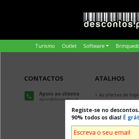
Turismo
Outlet
Software
Brinqued
CONTACTOS
ATALHOS
Apoio ao cliente
As ofertas de hoje
apoio@descontos.pt
Todas as ofertas
Registe-se no descontos
90% todos os dias!
É grát