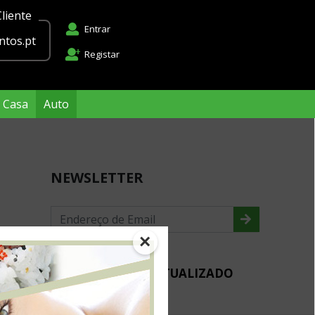
liente
Entrar
tos.pt
Registar
Casa
Auto
NEWSLETTER
×
MANTENHA-SE ACTUALIZADO