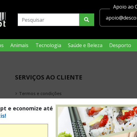
Apoio ao C
apoio@descon
os
Animais
Tecnologia
Saúde e Beleza
Desporto
SERVIÇOS AO CLIENTE
Termos e condições
Política de privacidade
.pt e economize até
is!
Condições Legais Passatempos