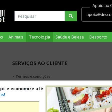
Apoio ao C
apoio@descon
os
Animais
Tecnologia
Saúde e Beleza
Desporto
SERVIÇOS AO CLIENTE
Termos e condições
Política de privacidade
.pt e economize até
is!
Condições Legais Passatempos