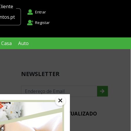
liente
Entrar
tos.pt
Registar
Casa
Auto
NEWSLETTER
×
MANTENHA-SE ACTUALIZADO