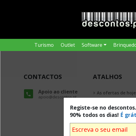
Turismo
Outlet
Software
Brinqued
CONTACTOS
ATALHOS
Apoio ao cliente
As ofertas de hoje
apoio@descontos.pt
Todas as ofertas
Registe-se no descontos
90% todos os dias!
É grát