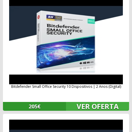
Bitdefender Small Office Security 10 Dispositivos | 2 Anos (Digital)
VER OFERTA
205€