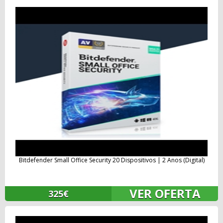
Bitdefender Small Office Security 20 Dispositivos | 2 Anos (Digital)
VER OFERTA
325€