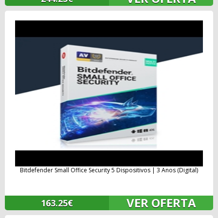
Bitdefender Small Office Security 5 Dispositivos | 3 Anos (Digital)
VER OFERTA
163.25€