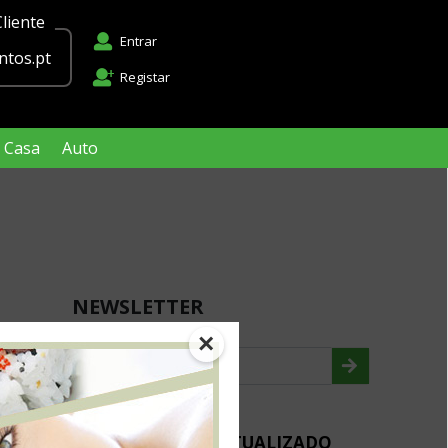
liente
Entrar
tos.pt
Registar
Casa
Auto
NEWSLETTER
×
MANTENHA-SE ACTUALIZADO