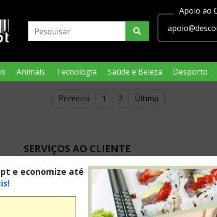
Apoio ao C
apoio@descon
os
Animais
Tecnologia
Saúde e Beleza
Desporto
Primeira
1
2
Última
SERVIÇOS AO CLIENTE
.pt e economize até
Termos e condições
is!
Política de privacidade
Condições Legais Passatempos