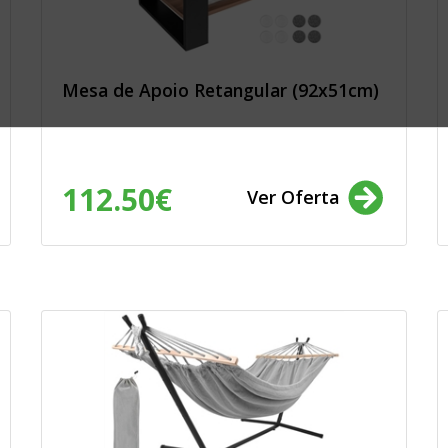
rtes, jardinagem,
ento, jogos, lotarias
nsumo: electrónica,
m e som, complementos,
mobiliário, drogaria,
Mesa de Apoio Retangular (92x51cm)
 escritório, moda e
de saúde, cuidado
 veículos de
112.50€
Ver Oferta
lvimento e ensaios de
ionados com a
a, Endesa, GoldEnergy,
ibuição, Galp, Aldro,
Energia, Beiragás,
, Ecochoice, Elec
etricidade da
ia, JafPlus,
LuziGás, Medigás,
 PT Live, Rolear Viva,
.