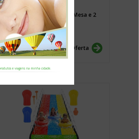
Conjunto de Varanda com Mesa e 2
Cadeiras – Preto
135.00€
Ver Oferta
 produtos e viagens na minha cidade.