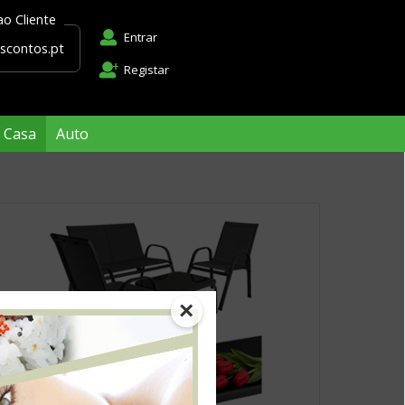
Apoio ao Cliente
Entrar
apoio@descontos.pt
Registar
Casa
Auto
×