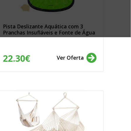
Pista Deslizante Aquática com 3
Pranchas Insufláveis e Fonte de Água
22.30€
Ver Oferta