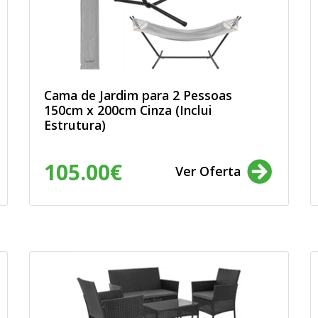
ais: produtos e
 sejam sujeitos a
rma a garantir o
de dados e a evitar o
m úteis. Assim,
 são verdadeiros e
 que li e aceito a
Cama de Jardim para 2 Pessoas
150cm x 200cm Cinza (Inclui
Estrutura)
105.00€
Ver Oferta