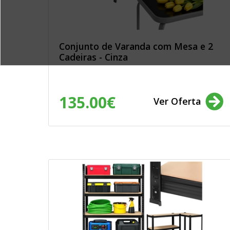
passatempos, brinquedos, transpo
hobbies, comunicação e entretenim
e concursos.
Ofertas no sector do grande co
informática, moda e têxtil, image
casa, utilidades domésticas, bazar, 
Conjunto de Varanda com Mesa e 2
alimentação, bebidas, materiais de
Cadeiras - Cinza
decoração.
Serviços e conteúdos da área 
pessoal e estética
Sector automóvel, motorizado e
transporte
135.00€
Sector Imobiliário
Ver Oferta
Prestação de serviços
Segurança e alarmes
Estudos de mercado / Desenvo
produtos
Educação
Energia e água: produtos relac
eletricidade, gás e água (Iberdrol
EDP Energias de Portugal, EDP Distr
Alfa Energia, Audax Energia, Axpo 
Coopérnico, Dianagás, Duriensegás
Energy, Eletricidade dos Açores, El
Madeira,Energia Simples, HEN Energ
Lisboagás, Lógica Energy, Luzboa, 
Muon, Naturgy, OZ Energia, Portgás,
Setgás, Sonorgás, Tagus Gás, Ylce)