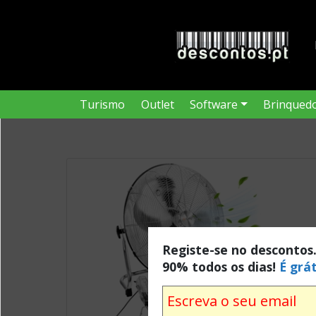
Turismo
Outlet
Software
Brinqued
Registe-se no descontos
90% todos os dias!
É grát