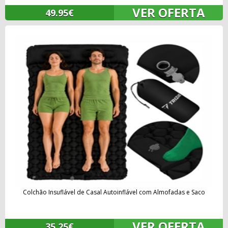
VER OFERTA
49.95€
Colchão Insuflável de Casal Autoinflável com Almofadas e Saco
VER OFERTA
35.25€