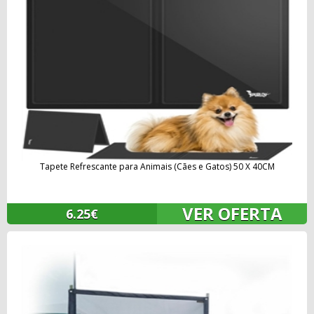
Tapete Refrescante para Animais (Cães e Gatos) 50 X 40CM
VER OFERTA
6.25€