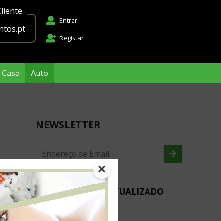
liente
Entrar
tos.pt
Registar
Casa
Auto
NEWSLETTER
×
MANTENHA-SE ACTUALIZADO