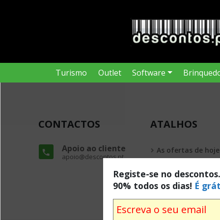
Turismo
Outlet
Software
Brinqued
CONTACTOS
ATALHOS
Apoio ao cliente
As ofertas de hoje
apoio@descontos.pt
Todas as ofertas
Registe-se no descontos
90% todos os dias!
É grát