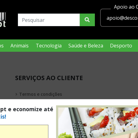
Apoio ao C
apoio@descon
os
Animais
Tecnologia
Saúde e Beleza
Desporto
SERVIÇOS AO CLIENTE
Termos e condições
Política de privacidade
.pt e economize até
is!
Condições Legais Passatempos