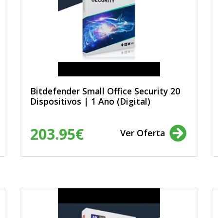
ais: produtos e
 sejam sujeitos a
rma a garantir o
de dados e a evitar o
m úteis. Assim,
 são verdadeiros e
 que li e aceito a
Bitdefender Small Office Security 20
Dispositivos | 1 Ano (Digital)
203.95€
Ver Oferta