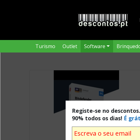
Turismo
Outlet
Software
Brinqued
Registe-se no descontos
90% todos os dias!
É grát