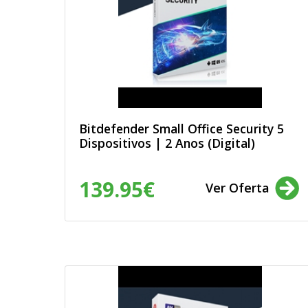
Organizações Não Governament
serviços relacionados com ONGs.
Entendo que estes dados pessoais
processos de uniformização, de fo
perfeito funcionamento das bases 
envio de informações que não seja
declaro que estes dados pessoais
que sou maior de 18 anos. Confirmo
Política de Privacidade
.
Bitdefender Small Office Security 5
Dispositivos | 2 Anos (Digital)
139.95€
Ver Oferta