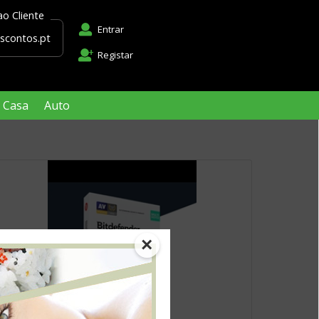
Apoio ao Cliente
Entrar
apoio@descontos.pt
Registar
Casa
Auto
×