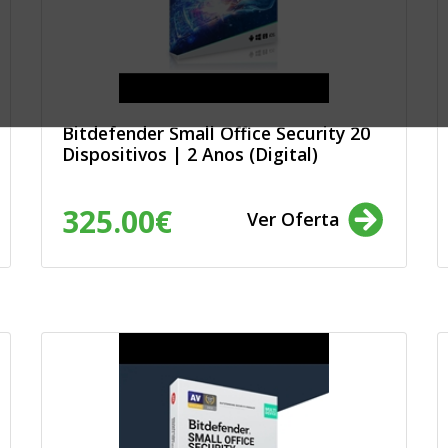
rtes, jardinagem,
ento, jogos, lotarias
nsumo: electrónica,
m e som, complementos,
mobiliário, drogaria,
 escritório, moda e
de saúde, cuidado
Bitdefender Small Office Security 20
Dispositivos | 2 Anos (Digital)
 veículos de
325.00€
Ver Oferta
lvimento e ensaios de
ionados com a
a, Endesa, GoldEnergy,
ibuição, Galp, Aldro,
Energia, Beiragás,
, Ecochoice, Elec
etricidade da
ia, JafPlus,
LuziGás, Medigás,
 PT Live, Rolear Viva,
.