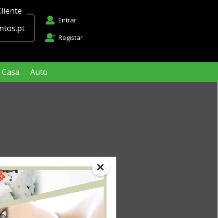
liente
Entrar
tos.pt
Registar
Casa
Auto
×