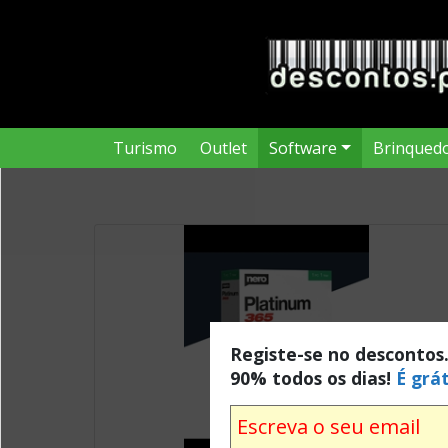
Turismo
Outlet
Software
Brinqued
Registe-se no descontos
90% todos os dias!
É grát