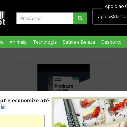
Apoio ao C
apoio@descon
os
Animais
Tecnologia
Saúde e Beleza
Desporto
.pt e economize até
is!