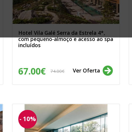
rtes, jardinagem,
ento, jogos, lotarias
nsumo: electrónica,
m e som, complementos,
mobiliário, drogaria,
 escritório, moda e
Hotel Vila Galé Serra da Estrela 4*,
de saúde, cuidado
com pequeno-almoço e acesso ao spa
incluídos
 veículos de
67.00€
Ver Oferta
lvimento e ensaios de
74.00€
ionados com a
a, Endesa, GoldEnergy,
ibuição, Galp, Aldro,
Energia, Beiragás,
, Ecochoice, Elec
etricidade da
ia, JafPlus,
- 10%
LuziGás, Medigás,
 PT Live, Rolear Viva,
.