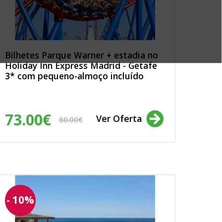
Bilhetes Parque Warner + estadia no
Holiday Inn Express Madrid - Getafe
3* com pequeno-almoço incluído
73.00€
Ver Oferta
80.00€
- 10%