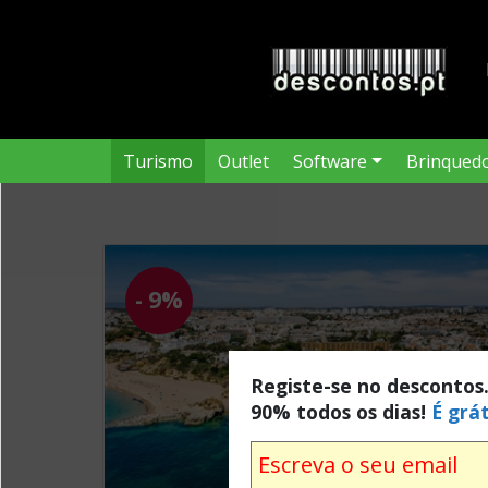
Turismo
Outlet
Software
Brinqued
- 9%
Registe-se no descontos
90% todos os dias!
É grát