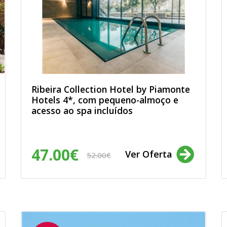
ais: produtos e
 sejam sujeitos a
rma a garantir o
de dados e a evitar o
m úteis. Assim,
 são verdadeiros e
 que li e aceito a
Ribeira Collection Hotel by Piamonte
Hotels 4*, com pequeno-almoço e
acesso ao spa incluídos
47.00€
Ver Oferta
52.00€