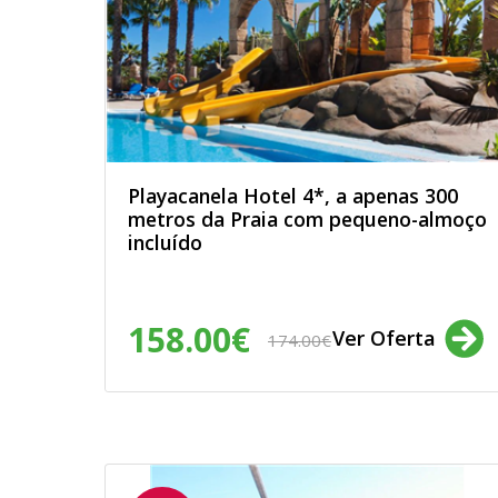
Organizações Não Governament
serviços relacionados com ONGs.
Entendo que estes dados pessoais
processos de uniformização, de fo
perfeito funcionamento das bases 
envio de informações que não seja
declaro que estes dados pessoais
que sou maior de 18 anos. Confirmo
Política de Privacidade
.
Playacanela Hotel 4*, a apenas 300
metros da Praia com pequeno-almoço
incluído
158.00€
Ver Oferta
174.00€