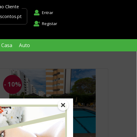
Apoio ao Cliente
Entrar
apoio@descontos.pt
Registar
Casa
Auto
- 10%
×