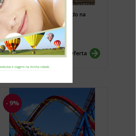
Atismar, Hotel Tudo Incluído na
Quarteira
261.00€
Ver Oferta
287.00€
 produtos e viagens na minha cidade.
- 9%