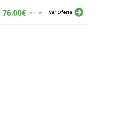
76.00€
Ver Oferta
84.00€