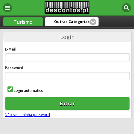
Turismo
Outras Categorias
Login
E-Mail
Password
Login automático
Entrar
Não sei a minha password