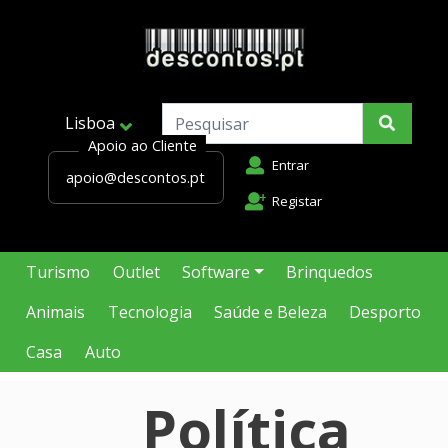
Lisboa
Apoio ao Cliente
Entrar
apoio@descontos.pt
Registar
Turismo
Outlet
Software
Brinquedos
Animais
Tecnologia
Saúde e Beleza
Desporto
Casa
Auto
Política