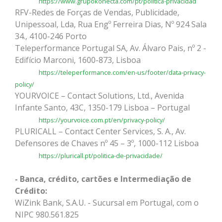
https://www.grupokonecta.com/pt/politica-privacidad
RFV-Redes de Forças de Vendas, Publicidade,
Unipessoal, Lda, Rua Engº Ferreira Dias, Nº 924 Sala
34., 4100-246 Porto
Teleperformance Portugal SA, Av. Álvaro Pais, nº 2 -
Edifício Marconi, 1600-873, Lisboa
https://teleperformance.com/en-us/footer/data-privacy-
policy/
YOURVOICE – Contact Solutions, Ltd., Avenida
Infante Santo, 43C, 1350-179 Lisboa – Portugal
https://yourvoice.com.pt/en/privacy-policy/
PLURICALL – Contact Center Services, S. A., Av.
Defensores de Chaves nº 45 – 3º, 1000-112 Lisboa
https://pluricall.pt/politica-de-privacidade/
- Banca, crédito, cartões e Intermediação de
Crédito:
WiZink Bank, S.A.U. - Sucursal em Portugal, com o
NIPC 980.561.825