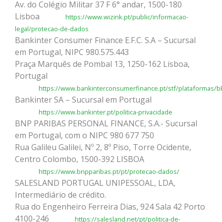
Av. do Colégio Militar 37 F 6° andar, 1500-180
Lisboa
https://www.wizink.pt/public/informacao-
legal/protecao-de-dados
Bankinter Consumer Finance E.F.C. S.A – Sucursal
em Portugal, NIPC 980.575.443
Praça Marquês de Pombal 13, 1250-162 Lisboa,
Portugal
https://www.bankinterconsumerfinance.pt/stf/plataformas/b
Bankinter SA – Sucursal em Portugal
https://www.bankinter.pt/politica-privacidade
BNP PARIBAS PERSONAL FINANCE, S.A.- Sucursal
em Portugal, com o NIPC 980 677 750
Rua Galileu Galilei, Nº 2, 8º Piso, Torre Ocidente,
Centro Colombo, 1500-392 LISBOA
https://www.bnpparibas.pt/pt/protecao-dados/
SALESLAND PORTUGAL UNIPESSOAL, LDA,
Intermediário de crédito.
Rua do Engenheiro Ferreira Dias, 924 Sala 42 Porto
4100-246
https://salesland.net/pt/politica-de-