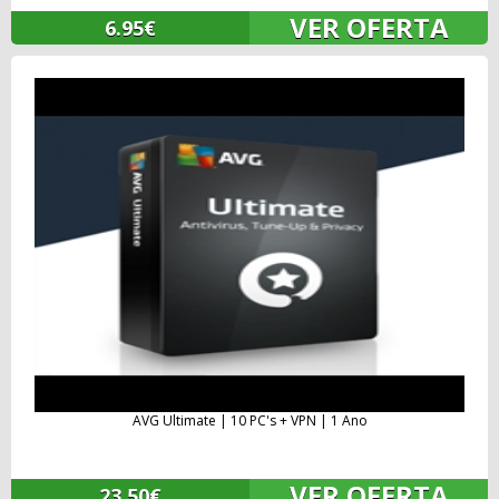
VER OFERTA
6.95€
AVG Ultimate | 10 PC's + VPN | 1 Ano
VER OFERTA
23.50€