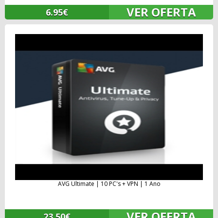
VER OFERTA
6.95€
AVG Ultimate | 10 PC's + VPN | 1 Ano
VER OFERTA
23.50€