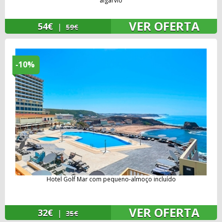
algarvio
VER OFERTA
54€
|
59€
-10%
Hotel Golf Mar com pequeno-almoço incluído
VER OFERTA
32€
|
35€