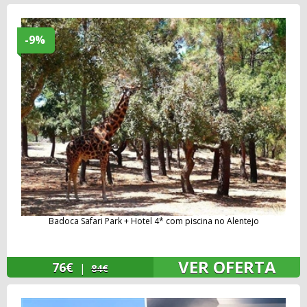
-9%
Badoca Safari Park + Hotel 4* com piscina no Alentejo
VER OFERTA
76€
|
84€