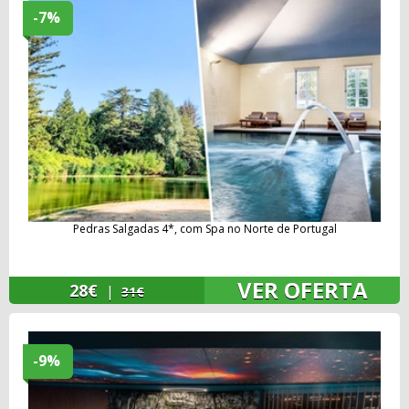
-7%
Pedras Salgadas 4*, com Spa no Norte de Portugal
VER OFERTA
28€
|
31€
-9%