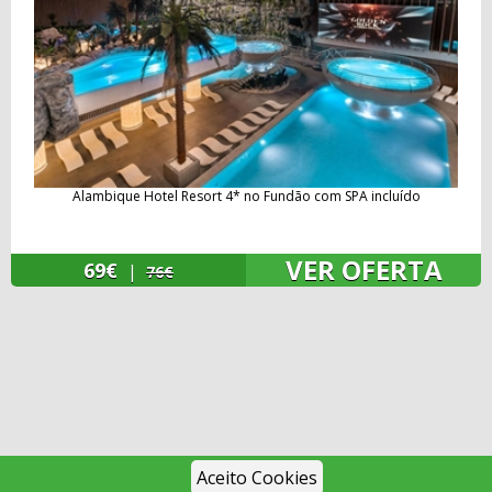
Alambique Hotel Resort 4* no Fundão com SPA incluído
VER OFERTA
69€
|
76€
Aceito Cookies