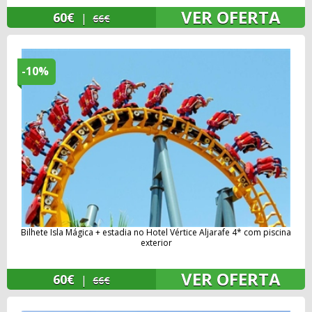
VER OFERTA
60€
|
66€
-10%
Bilhete Isla Mágica + estadia no Hotel Vértice Aljarafe 4* com piscina
exterior
VER OFERTA
60€
|
66€