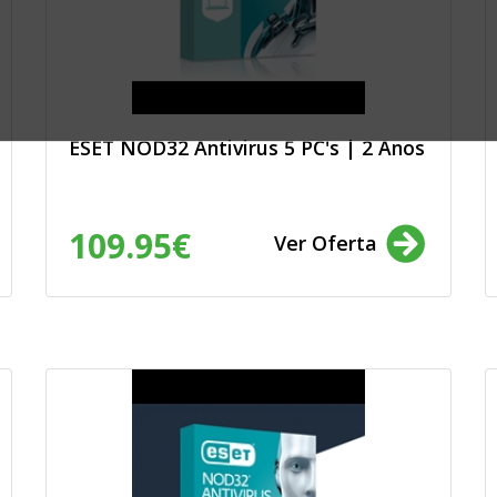
rtes, jardinagem,
ento, jogos, lotarias
nsumo: electrónica,
m e som, complementos,
mobiliário, drogaria,
 escritório, moda e
de saúde, cuidado
ESET NOD32 Antivirus 5 PC's | 2 Anos
 veículos de
109.95€
Ver Oferta
lvimento e ensaios de
ionados com a
a, Endesa, GoldEnergy,
ibuição, Galp, Aldro,
Energia, Beiragás,
, Ecochoice, Elec
etricidade da
ia, JafPlus,
LuziGás, Medigás,
 PT Live, Rolear Viva,
.