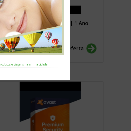
Kaspersky Standard 3 PC's | 1 Ano
26.50€
Ver Oferta
 produtos e viagens na minha cidade.