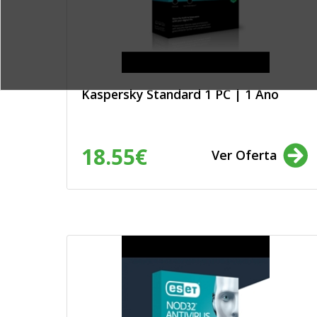
passatempos, brinquedos, transpo
hobbies, comunicação e entretenim
e concursos.
Ofertas no sector do grande co
informática, moda e têxtil, image
casa, utilidades domésticas, bazar, 
alimentação, bebidas, materiais de
decoração.
Serviços e conteúdos da área 
Kaspersky Standard 1 PC | 1 Ano
pessoal e estética
Sector automóvel, motorizado e
transporte
Sector Imobiliário
Prestação de serviços
18.55€
Ver Oferta
Segurança e alarmes
Estudos de mercado / Desenvo
produtos
Educação
Energia e água: produtos relac
eletricidade, gás e água (Iberdrol
EDP Energias de Portugal, EDP Distr
Alfa Energia, Audax Energia, Axpo 
Coopérnico, Dianagás, Duriensegás
Energy, Eletricidade dos Açores, El
Madeira,Energia Simples, HEN Energ
Lisboagás, Lógica Energy, Luzboa, 
Muon, Naturgy, OZ Energia, Portgás,
Setgás, Sonorgás, Tagus Gás, Ylce)