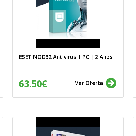
ais: produtos e
 sejam sujeitos a
rma a garantir o
de dados e a evitar o
m úteis. Assim,
 são verdadeiros e
 que li e aceito a
ESET NOD32 Antivirus 1 PC | 2 Anos
63.50€
Ver Oferta