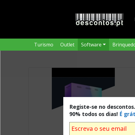
Turismo
Outlet
Software
Brinqued
Registe-se no descontos
90% todos os dias!
É grát