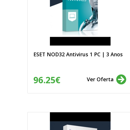
Organizações Não Governament
serviços relacionados com ONGs.
Entendo que estes dados pessoais
processos de uniformização, de fo
perfeito funcionamento das bases 
envio de informações que não seja
declaro que estes dados pessoais
que sou maior de 18 anos. Confirmo
Política de Privacidade
.
ESET NOD32 Antivirus 1 PC | 3 Anos
96.25€
Ver Oferta