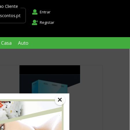
Apoio ao Cliente
Entrar
apoio@descontos.pt
Registar
Casa
Auto
×